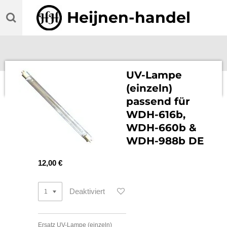
Zum
Heijnen-handel
Hauptinhalt
springen
UV-Lampe
(einzeln)
passend für
WDH-616b,
WDH-660b &
WDH-988b DE
12,00 €
Deaktiviert
Ersatz UV-Lampe (einzeln)