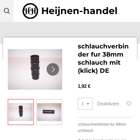
Zum
Heijnen-handel
Hauptinhalt
springen
schlauchverbin
der fur 38mm
schlauch mit
(klick) DE
1,92 €
Deaktiviert
schlauchverbinder fur 38mm
schlauch