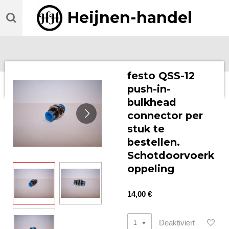
Zum
Heijnen-handel
Hauptinhalt
springen
festo QSS-12
push-in-
bulkhead
connector per
stuk te
bestellen.
Schotdoorvoerk
oppeling
14,00 €
Deaktiviert