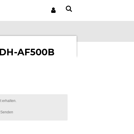
 WDH-AF500B
 erhalten.
Senden