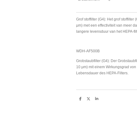
Grof stoffilter (G4): Het grof stoffilte
μm) met een effectiviteit van meer 
langere levensduur van het HEPA-filt
WDH-AF500B
Grobstaubfilter (G4): Der Grobstaubfil
10 μm) mit einem Wirkungsgrad von 
Lebensdauer des HEPA-Filters.
T
T
T
e
e
e
i
i
i
l
l
l
e
e
e
n
n
n