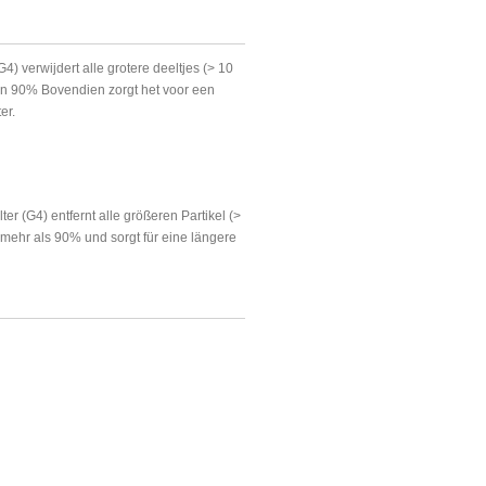
r (G4) verwijdert alle grotere deeltjes (> 10
dan 90% Bovendien zorgt het voor een
er.
ter (G4) entfernt alle größeren Partikel (>
mehr als 90% und sorgt für eine längere