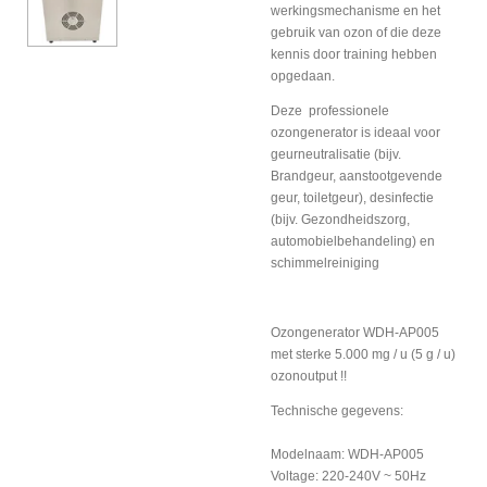
werkingsmechanisme en het
gebruik van ozon of die deze
kennis door training hebben
opgedaan.
Deze professionele
ozongenerator is ideaal voor
geurneutralisatie (bijv.
Brandgeur, aanstootgevende
geur, toiletgeur), desinfectie
(bijv. Gezondheidszorg,
automobielbehandeling) en
schimmelreiniging
Ozongenerator WDH-AP005
met sterke 5.000 mg / u (5 g / u)
ozonoutput !!
Technische gegevens:
Modelnaam: WDH-AP005
Voltage: 220-240V ~ 50Hz